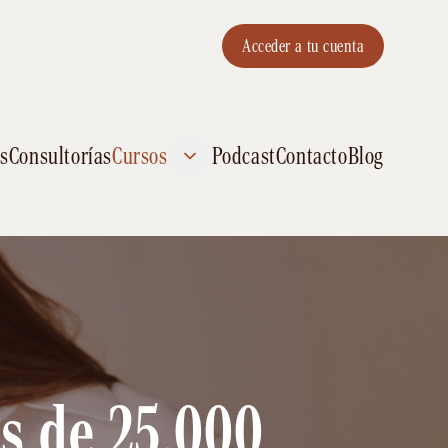
Acceder a tu cuenta
s
Consultorías
Cursos
Podcast
Contacto
Blog
s de 25.000